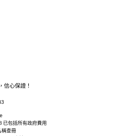
，信心保證！
B3
e
88
已包括所有政府費用
名稱查冊