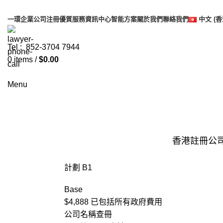
一環企業
公司注冊
優質服務
資訊中心
智能方案
關於我們
聯絡我們
中文 (香
Tel : 852-3704 7944
0
items
/
$
0.00
Menu
公司註冊
香港
註冊公
計劃 B1
Base
$4,888
已包括所有政府費用
公司名稱查冊