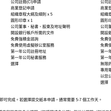
公司註冊(CI)申請
公司註
商業登記申請
商業
組織章程大綱及細則 x 5
組織章
圓形印章 x 1
圓形印
公司董事、秘書、股東及地址聲明
公司
開設銀行帳戶所需的文件
開設
免費強積金諮詢
免費
免費使用虛擬辦公室服務
免費
第一年公司註冊地址
第一
第一年公司秘書服務
第一
選擇
無限
專用
以您
選擇
即可完成。若選擇提交紙本申請，通常需要 5-7 個工作天。