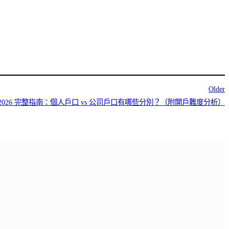
Older
2026 完整指南：個人戶口 vs 公司戶口有哪些分別？（附開戶難度分析）