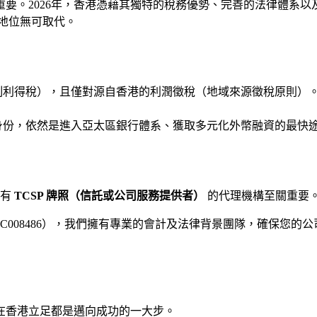
要。2026年，香港憑藉其獨特的稅務優勢、完善的法律體系
際地位無可取代。
制利得稅），且僅對源自香港的利潤徵稅（地域來源徵稅原則）
身份，依然是進入亞太區銀行體系、獲取多元化外幣融資的最快
擁有
TCSP 牌照（信託或公司服務提供者）
的代理機構至關重要
C008486），我們擁有專業的會計及法律背景團隊，確保您的
在香港立足都是邁向成功的一大步。